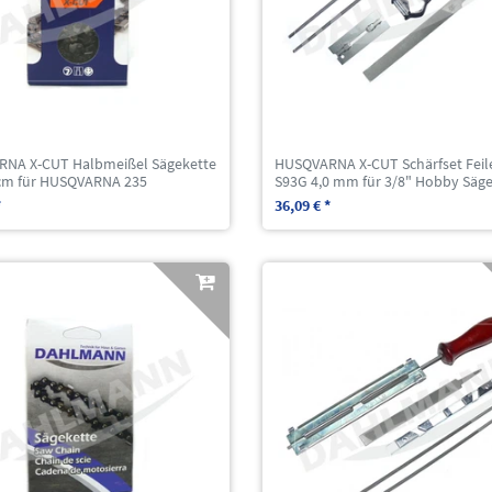
NA X-CUT Halbmeißel Sägekette
HUSQVARNA X-CUT Schärfset Feil
 cm für HUSQVARNA 235
S93G 4,0 mm für 3/8" Hobby Säg
*
36,09 € *