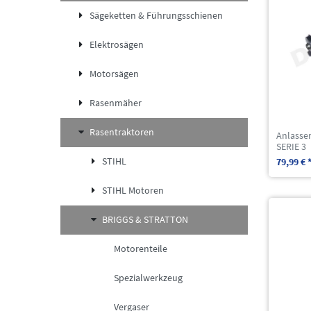
Sägeketten & Führungsschienen
Elektrosägen
Motorsägen
Rasenmäher
Rasentraktoren
Anlasser
SERIE 3
STIHL
79,99 € 
STIHL Motoren
BRIGGS & STRATTON
Motorenteile
Spezialwerkzeug
Vergaser