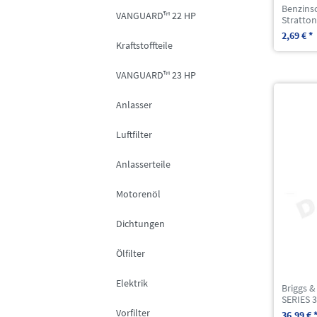
Benzinsc
VANGUARD™ 22 HP
Stratton
2,69 € *
Kraftstoffteile
VANGUARD™ 23 HP
Anlasser
Luftfilter
Anlasserteile
Motorenöl
Dichtungen
Ölfilter
Elektrik
Briggs &
SERIES 
Vorfilter
36,99 € 