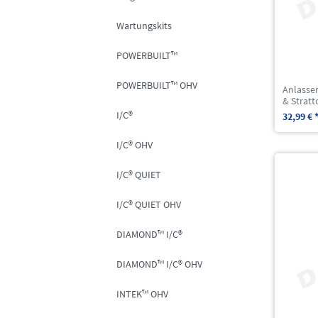
Wartungskits
POWERBUILT™
POWERBUILT™ OHV
Anlasser
& Stratt
I/C®
32,99 € 
I/C® OHV
I/C® QUIET
I/C® QUIET OHV
DIAMOND™ I/C®
DIAMOND™ I/C® OHV
INTEK™ OHV