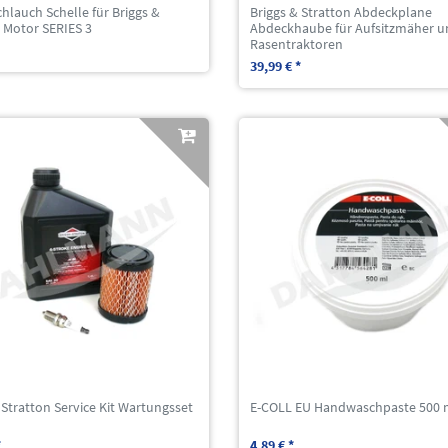
hlauch Schelle für Briggs &
Briggs & Stratton Abdeckplane
 Motor SERIES 3
Abdeckhaube für Aufsitzmäher u
Rasentraktoren
39,99 € *
 Stratton Service Kit Wartungsset
E-COLL EU Handwaschpaste 500 
3
*
4,89 € *