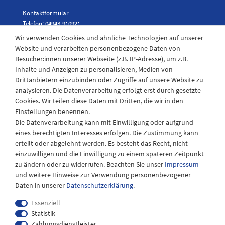
Kontaktformular
Telefon: 04943-910921
Wir verwenden Cookies und ähnliche Technologien auf unserer
Website und verarbeiten personenbezogene Daten von
Besucher:innen unserer Webseite (z.B. IP-Adresse), um z.B.
Laden Öffnungszeiten
Inhalte und Anzeigen zu personalisieren, Medien von
Drittanbietern einzubinden oder Zugriffe auf unsere Website zu
Montag - Freitag
analysieren. Die Datenverarbeitung erfolgt erst durch gesetzte
08:30 - 12:30 und 13.00 - 17.30 Uhr
Cookies. Wir teilen diese Daten mit Dritten, die wir in den
Samstags
Einstellungen benennen.
08:30 bis 12:30 Uhr
Die Datenverarbeitung kann mit Einwilligung oder aufgrund
eines berechtigten Interesses erfolgen. Die Zustimmung kann
erteilt oder abgelehnt werden. Es besteht das Recht, nicht
einzuwilligen und die Einwilligung zu einem späteren Zeitpunkt
zu ändern oder zu widerrufen. Beachten Sie unser
Impressum
und weitere Hinweise zur Verwendung personenbezogener
Daten in unserer
Daten­schutz­erklärung
.
Essenziell
Statistik
Zahlungsdienstleister