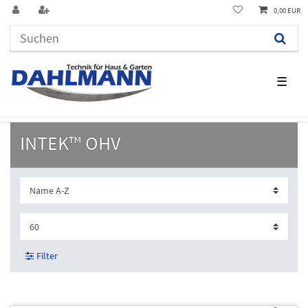
0,00 EUR
☰
INTEK™ OHV
Filter