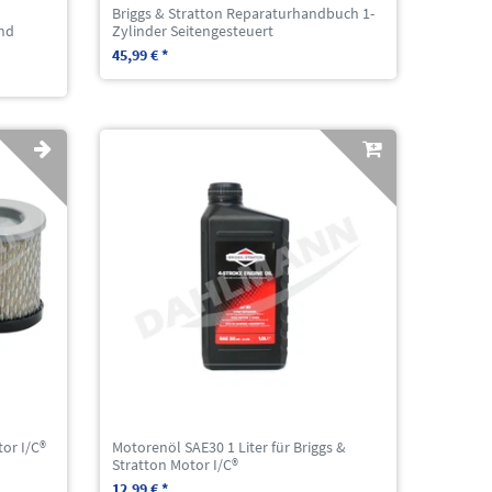
Briggs & Stratton Reparaturhandbuch 1-
nd
Zylinder Seitengesteuert
45,99 € *
tor I/C®
Motorenöl SAE30 1 Liter für Briggs &
Stratton Motor I/C®
12,99 € *