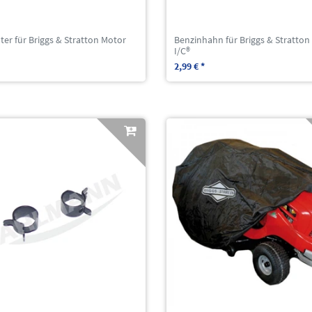
lter für Briggs & Stratton Motor
Benzinhahn für Briggs & Stratton
I/C®
2,99 € *