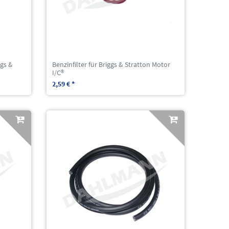
ggs &
Benzinfilter für Briggs & Stratton Motor
I/C®
2,59 € *