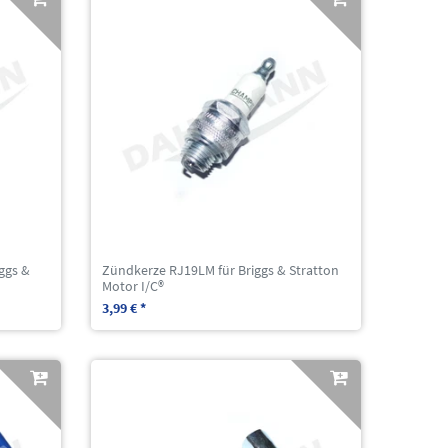
ggs &
Zündkerze RJ19LM für Briggs & Stratton
Motor I/C®
3,99 € *