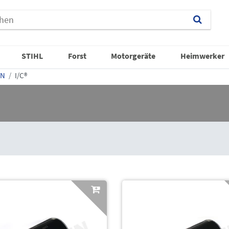
STIHL
Forst
Motorgeräte
Heimwerker
ON
I/C®