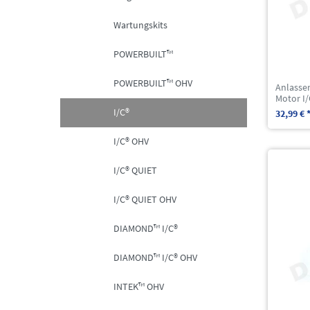
Wartungskits
POWERBUILT™
POWERBUILT™ OHV
Anlasser
Motor I/
I/C®
32,99 € 
I/C® OHV
I/C® QUIET
I/C® QUIET OHV
DIAMOND™ I/C®
DIAMOND™ I/C® OHV
INTEK™ OHV