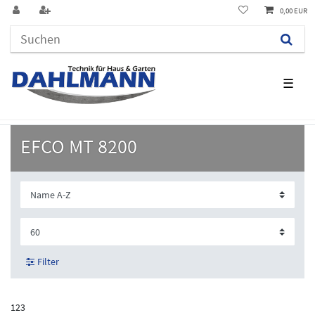
0,00 EUR
☰
EFCO MT 8200
Filter
123