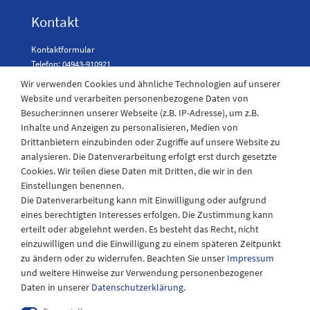
Kontakt
Kontaktformular
Telefon: 04943-910921
Wir verwenden Cookies und ähnliche Technologien auf unserer
Website und verarbeiten personenbezogene Daten von
Besucher:innen unserer Webseite (z.B. IP-Adresse), um z.B.
Laden Öffnungszeiten
Inhalte und Anzeigen zu personalisieren, Medien von
Drittanbietern einzubinden oder Zugriffe auf unsere Website zu
Montag - Freitag
analysieren. Die Datenverarbeitung erfolgt erst durch gesetzte
08:30 - 12:30 und 13.00 - 17.30 Uhr
Cookies. Wir teilen diese Daten mit Dritten, die wir in den
Samstags
Einstellungen benennen.
08:30 bis 12:30 Uhr
Die Datenverarbeitung kann mit Einwilligung oder aufgrund
eines berechtigten Interesses erfolgen. Die Zustimmung kann
erteilt oder abgelehnt werden. Es besteht das Recht, nicht
einzuwilligen und die Einwilligung zu einem späteren Zeitpunkt
zu ändern oder zu widerrufen. Beachten Sie unser
Impressum
und weitere Hinweise zur Verwendung personenbezogener
Daten in unserer
Daten­schutz­erklärung
.