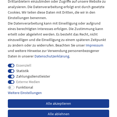
Drittanbietern einzubinden oder Zugriffe auf unsere Website zu
Montag - Freitag
analysieren. Die Datenverarbeitung erfolgt erst durch gesetzte
08:30 - 12:30 und 13.00 - 17.30 Uhr
Cookies. Wir teilen diese Daten mit Dritten, die wir in den
Samstags
Einstellungen benennen.
08:30 bis 12:30 Uhr
Die Datenverarbeitung kann mit Einwilligung oder aufgrund
eines berechtigten Interesses erfolgen. Die Zustimmung kann
erteilt oder abgelehnt werden. Es besteht das Recht, nicht
einzuwilligen und die Einwilligung zu einem späteren Zeitpunkt
zu ändern oder zu widerrufen. Beachten Sie unser
Impressum
und weitere Hinweise zur Verwendung personenbezogener
Daten in unserer
Daten­schutz­erklärung
.
Essenziell
Statistik
Zahlungsdienstleister
Externe Medien
Impressum
Daten­schutz­erklärung
AGB
Funktional
Weitere Einstellungen
Widerrufs­recht
Kontakt
Alle akzeptieren
Alle ablehnen
*inkl. MwSt. zzgl.
Versandkosten