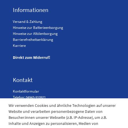
Informationen
Versand & Zahlung
Hinweise zur Batterieentsorgung
Hinweise zur Altölentsorgung
Barrierefreiheitserklärung
Karriere
Direkt zum Widerruf!
Kontakt
Kontaktformular
Telefon: 04943-910921
Wir verwenden Cookies und ähnliche Technologien auf unserer
Website und verarbeiten personenbezogene Daten von
Besucher:innen unserer Webseite (z.B. IP-Adresse), um z.B.
Laden Öffnungszeiten
Inhalte und Anzeigen zu personalisieren, Medien von