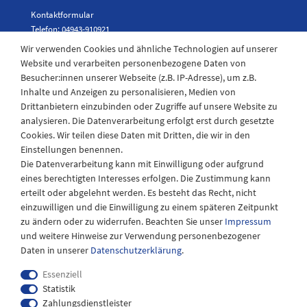
Kontaktformular
Telefon: 04943-910921
Wir verwenden Cookies und ähnliche Technologien auf unserer
Website und verarbeiten personenbezogene Daten von
Besucher:innen unserer Webseite (z.B. IP-Adresse), um z.B.
Laden Öffnungszeiten
Inhalte und Anzeigen zu personalisieren, Medien von
Drittanbietern einzubinden oder Zugriffe auf unsere Website zu
Montag - Freitag
analysieren. Die Datenverarbeitung erfolgt erst durch gesetzte
08:30 - 12:30 und 13.00 - 17.30 Uhr
Cookies. Wir teilen diese Daten mit Dritten, die wir in den
Samstags
Einstellungen benennen.
08:30 bis 12:30 Uhr
Die Datenverarbeitung kann mit Einwilligung oder aufgrund
eines berechtigten Interesses erfolgen. Die Zustimmung kann
erteilt oder abgelehnt werden. Es besteht das Recht, nicht
einzuwilligen und die Einwilligung zu einem späteren Zeitpunkt
zu ändern oder zu widerrufen. Beachten Sie unser
Impressum
und weitere Hinweise zur Verwendung personenbezogener
Daten in unserer
Daten­schutz­erklärung
.
Essenziell
Statistik
Zahlungsdienstleister