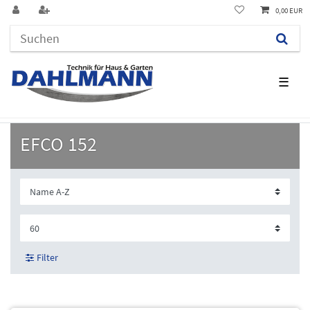
0,00 EUR
☰
EFCO 152
Filter