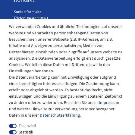
Kontaktformular
Telefon: 04943-910921
Wir verwenden Cookies und ähnliche Technologien auf unserer
Website und verarbeiten personenbezogene Daten von
Besucher:innen unserer Webseite (z.B. IP-Adresse), um z.B.
Laden Öffnungszeiten
Inhalte und Anzeigen zu personalisieren, Medien von
Drittanbietern einzubinden oder Zugriffe auf unsere Website zu
Montag - Freitag
analysieren. Die Datenverarbeitung erfolgt erst durch gesetzte
08:30 - 12:30 und 13.00 - 17.30 Uhr
Cookies. Wir teilen diese Daten mit Dritten, die wir in den
Samstags
Einstellungen benennen.
08:30 bis 12:30 Uhr
Die Datenverarbeitung kann mit Einwilligung oder aufgrund
eines berechtigten Interesses erfolgen. Die Zustimmung kann
erteilt oder abgelehnt werden. Es besteht das Recht, nicht
einzuwilligen und die Einwilligung zu einem späteren Zeitpunkt
zu ändern oder zu widerrufen. Beachten Sie unser
Impressum
und weitere Hinweise zur Verwendung personenbezogener
Daten in unserer
Daten­schutz­erklärung
.
Essenziell
Statistik