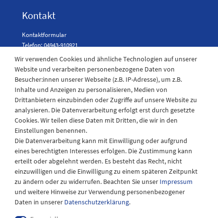
Kontakt
Kontaktformular
Telefon: 04943-910921
Wir verwenden Cookies und ähnliche Technologien auf unserer
Website und verarbeiten personenbezogene Daten von
Besucher:innen unserer Webseite (z.B. IP-Adresse), um z.B.
Laden Öffnungszeiten
Inhalte und Anzeigen zu personalisieren, Medien von
Drittanbietern einzubinden oder Zugriffe auf unsere Website zu
Montag - Freitag
analysieren. Die Datenverarbeitung erfolgt erst durch gesetzte
08:30 - 12:30 und 13.00 - 17.30 Uhr
Cookies. Wir teilen diese Daten mit Dritten, die wir in den
Samstags
Einstellungen benennen.
08:30 bis 12:30 Uhr
Die Datenverarbeitung kann mit Einwilligung oder aufgrund
eines berechtigten Interesses erfolgen. Die Zustimmung kann
erteilt oder abgelehnt werden. Es besteht das Recht, nicht
einzuwilligen und die Einwilligung zu einem späteren Zeitpunkt
zu ändern oder zu widerrufen. Beachten Sie unser
Impressum
und weitere Hinweise zur Verwendung personenbezogener
Daten in unserer
Daten­schutz­erklärung
.