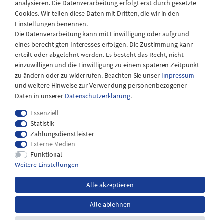
analysieren. Die Datenverarbeitung erfolgt erst durch gesetzte
08:30 - 12:30 und 13.00 - 17.30 Uhr
Cookies. Wir teilen diese Daten mit Dritten, die wir in den
Samstags
Einstellungen benennen.
08:30 bis 12:30 Uhr
Die Datenverarbeitung kann mit Einwilligung oder aufgrund
eines berechtigten Interesses erfolgen. Die Zustimmung kann
erteilt oder abgelehnt werden. Es besteht das Recht, nicht
einzuwilligen und die Einwilligung zu einem späteren Zeitpunkt
zu ändern oder zu widerrufen. Beachten Sie unser
Impressum
und weitere Hinweise zur Verwendung personenbezogener
Daten in unserer
Daten­schutz­erklärung
.
Essenziell
Statistik
Zahlungsdienstleister
Externe Medien
Impressum
Daten­schutz­erklärung
AGB
Funktional
Weitere Einstellungen
Widerrufs­recht
Kontakt
Alle akzeptieren
Alle ablehnen
*inkl. MwSt. zzgl.
Versandkosten