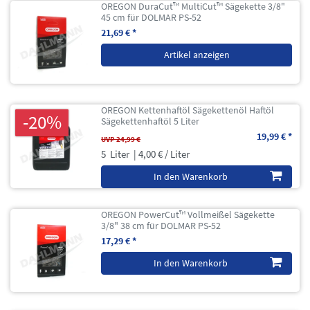
OREGON DuraCut™ MultiCut™ Sägekette 3/8"
45 cm für DOLMAR PS-52
21,69 € *
Artikel anzeigen
OREGON Kettenhaftöl Sägekettenöl Haftöl
-20%
Sägekettenhaftöl 5 Liter
19,99 € *
UVP 24,99 €
5
Liter
| 4,00 € / Liter
In den Warenkorb
OREGON PowerCut™ Vollmeißel Sägekette
3/8" 38 cm für DOLMAR PS-52
17,29 € *
In den Warenkorb