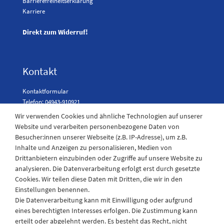
Barrierefreiheitserklärung
Karriere
Direkt zum Widerruf!
Kontakt
Kontaktformular
Telefon: 04943-910921
Wir verwenden Cookies und ähnliche Technologien auf unserer
Website und verarbeiten personenbezogene Daten von
Besucher:innen unserer Webseite (z.B. IP-Adresse), um z.B.
Laden Öffnungszeiten
Inhalte und Anzeigen zu personalisieren, Medien von
Drittanbietern einzubinden oder Zugriffe auf unsere Website zu
Montag - Freitag
analysieren. Die Datenverarbeitung erfolgt erst durch gesetzte
08:30 - 12:30 und 13.00 - 17.30 Uhr
Cookies. Wir teilen diese Daten mit Dritten, die wir in den
Samstags
Einstellungen benennen.
08:30 bis 12:30 Uhr
Die Datenverarbeitung kann mit Einwilligung oder aufgrund
eines berechtigten Interesses erfolgen. Die Zustimmung kann
erteilt oder abgelehnt werden. Es besteht das Recht, nicht