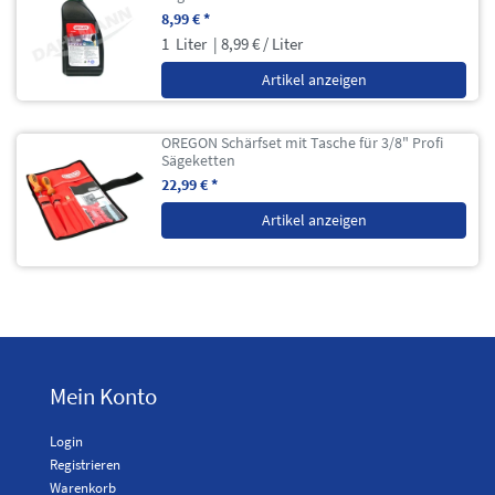
8,99 € *
1
Liter
| 8,99 € / Liter
Artikel anzeigen
OREGON Schärfset mit Tasche für 3/8" Profi
Sägeketten
22,99 € *
Artikel anzeigen
Mein Konto
Login
Registrieren
Warenkorb