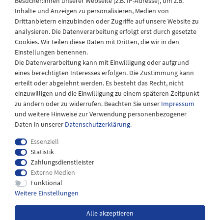
Besucher:innen unserer Webseite (z.B. IP-Adresse), um z.B.
Laden Öffnungszeiten
Inhalte und Anzeigen zu personalisieren, Medien von
Drittanbietern einzubinden oder Zugriffe auf unsere Website zu
Montag - Freitag
analysieren. Die Datenverarbeitung erfolgt erst durch gesetzte
08:30 - 12:30 und 13.00 - 17.30 Uhr
Cookies. Wir teilen diese Daten mit Dritten, die wir in den
Samstags
Einstellungen benennen.
08:30 bis 12:30 Uhr
Die Datenverarbeitung kann mit Einwilligung oder aufgrund
eines berechtigten Interesses erfolgen. Die Zustimmung kann
erteilt oder abgelehnt werden. Es besteht das Recht, nicht
einzuwilligen und die Einwilligung zu einem späteren Zeitpunkt
zu ändern oder zu widerrufen. Beachten Sie unser
Impressum
und weitere Hinweise zur Verwendung personenbezogener
Daten in unserer
Daten­schutz­erklärung
.
Essenziell
Statistik
Zahlungsdienstleister
Externe Medien
Impressum
Daten­schutz­erklärung
AGB
Funktional
Weitere Einstellungen
Widerrufs­recht
Kontakt
Alle akzeptieren