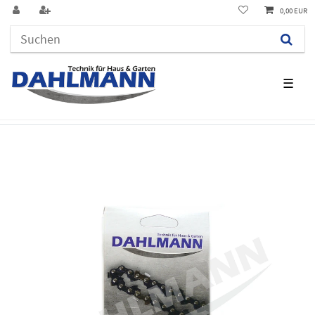
0,00 EUR
☰