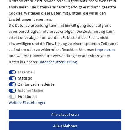
Drittanbietern einzubinden oder Zugriffe auf unsere Website zu
Montag - Freitag
analysieren. Die Datenverarbeitung erfolgt erst durch gesetzte
08:30 - 12:30 und 13.00 - 17.30 Uhr
Cookies. Wir teilen diese Daten mit Dritten, die wir in den
Samstags
Einstellungen benennen.
08:30 bis 12:30 Uhr
Die Datenverarbeitung kann mit Einwilligung oder aufgrund
eines berechtigten Interesses erfolgen. Die Zustimmung kann
erteilt oder abgelehnt werden. Es besteht das Recht, nicht
einzuwilligen und die Einwilligung zu einem späteren Zeitpunkt
zu ändern oder zu widerrufen. Beachten Sie unser
Impressum
und weitere Hinweise zur Verwendung personenbezogener
Daten in unserer
Daten­schutz­erklärung
.
Essenziell
Statistik
Zahlungsdienstleister
Externe Medien
Impressum
Daten­schutz­erklärung
AGB
Funktional
Weitere Einstellungen
Widerrufs­recht
Kontakt
Alle akzeptieren
Alle ablehnen
*inkl. MwSt. zzgl.
Versandkosten