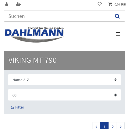
0,00 EUR
☰
VIKING MT 790
Filter
1
2