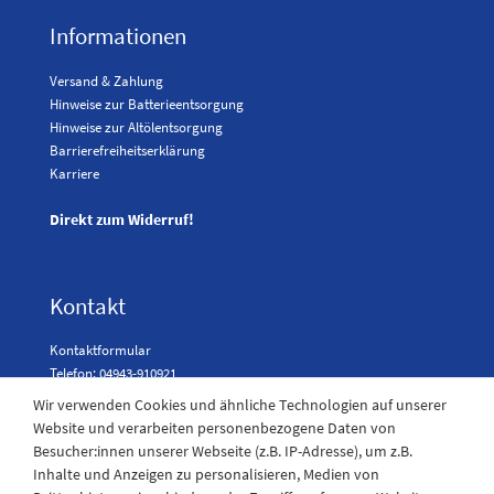
Informationen
Versand & Zahlung
Hinweise zur Batterieentsorgung
Hinweise zur Altölentsorgung
Barrierefreiheitserklärung
Karriere
Direkt zum Widerruf!
Kontakt
Kontaktformular
Telefon: 04943-910921
Wir verwenden Cookies und ähnliche Technologien auf unserer
Website und verarbeiten personenbezogene Daten von
Besucher:innen unserer Webseite (z.B. IP-Adresse), um z.B.
Laden Öffnungszeiten
Inhalte und Anzeigen zu personalisieren, Medien von