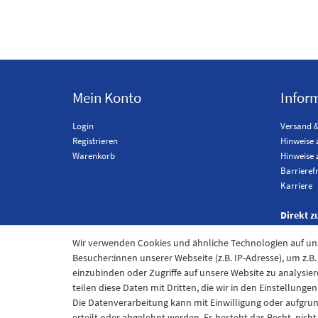
Mein Konto
Infor
Login
Versand 
Registrieren
Hinweise 
Warenkorb
Hinweise 
Barrieref
Karriere
Direkt z
Wir verwenden Cookies und ähnliche Technologien auf u
Besucher:innen unserer Webseite (z.B. IP-Adresse), um z.B
einzubinden oder Zugriffe auf unsere Website zu analysier
teilen diese Daten mit Dritten, die wir in den Einstellung
Die Datenverarbeitung kann mit Einwilligung oder aufgru
erteilt oder abgelehnt werden. Es besteht das Recht, nich