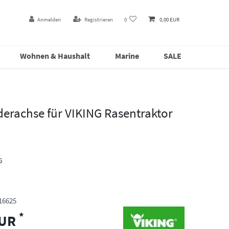
Anmelden
Registrieren
0
0,00 EUR
Wohnen & Haushalt
Marine
SALE
derachse für VIKING Rasentraktor
G
16625
*
EUR