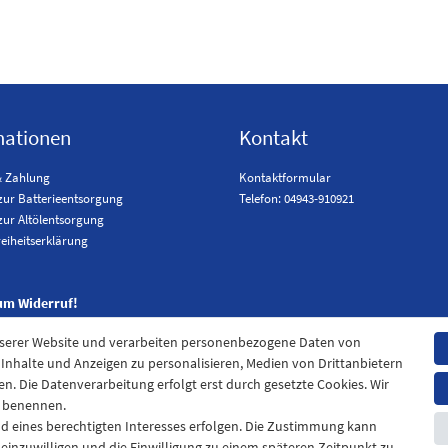
mationen
Kontakt
& Zahlung
Kontaktformular
zur Batterieentsorgung
Telefon: 04943-910921
zur Altölentsorgung
reiheitserklärung
um Widerruf!
nserer Website und verarbeiten personenbezogene Daten von
. Inhalte und Anzeigen zu personalisieren, Medien von Drittanbietern
en. Die Datenverarbeitung erfolgt erst durch gesetzte Cookies. Wir
en benennen.
nd eines berechtigten Interesses erfolgen. Die Zustimmung kann
t einzuwilligen und die Einwilligung zu einem späteren Zeitpunkt zu