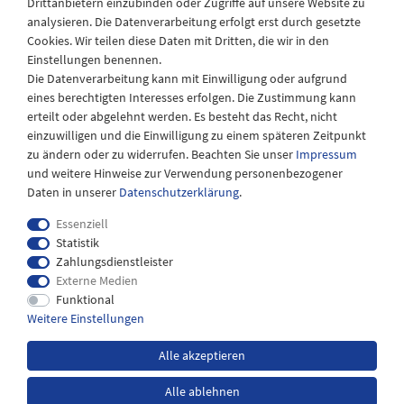
Drittanbietern einzubinden oder Zugriffe auf unsere Website zu
Montag - Freitag
analysieren. Die Datenverarbeitung erfolgt erst durch gesetzte
08:30 - 12:30 und 13.00 - 17.30 Uhr
Cookies. Wir teilen diese Daten mit Dritten, die wir in den
Samstags
Einstellungen benennen.
08:30 bis 12:30 Uhr
Die Datenverarbeitung kann mit Einwilligung oder aufgrund
eines berechtigten Interesses erfolgen. Die Zustimmung kann
erteilt oder abgelehnt werden. Es besteht das Recht, nicht
einzuwilligen und die Einwilligung zu einem späteren Zeitpunkt
zu ändern oder zu widerrufen. Beachten Sie unser
Impressum
und weitere Hinweise zur Verwendung personenbezogener
Daten in unserer
Daten­schutz­erklärung
.
Essenziell
Statistik
Zahlungsdienstleister
Externe Medien
Impressum
Daten­schutz­erklärung
AGB
Funktional
Weitere Einstellungen
Widerrufs­recht
Kontakt
Alle akzeptieren
Alle ablehnen
*inkl. MwSt. zzgl.
Versandkosten