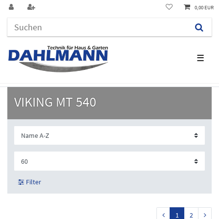
0,00 EUR
☰
VIKING MT 540
Filter
1
2