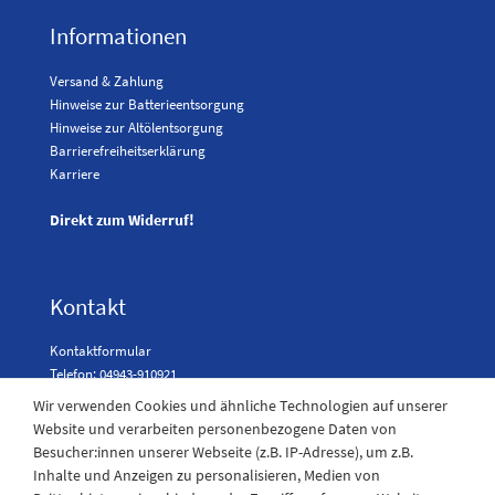
Informationen
Versand & Zahlung
Hinweise zur Batterieentsorgung
Hinweise zur Altölentsorgung
Barrierefreiheitserklärung
Karriere
Direkt zum Widerruf!
Kontakt
Kontaktformular
Telefon: 04943-910921
Wir verwenden Cookies und ähnliche Technologien auf unserer
Website und verarbeiten personenbezogene Daten von
Besucher:innen unserer Webseite (z.B. IP-Adresse), um z.B.
Laden Öffnungszeiten
Inhalte und Anzeigen zu personalisieren, Medien von