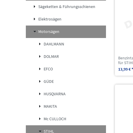
Sägeketten & Führungsschienen
Elektrosägen
Motorsägen
DAHLMANN
DOLMAR
Benzint
für STI
EFCO
13,99 € 
GÜDE
HUSQVARNA
MAKITA
Mc CULLOCH
STIHL