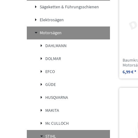
Sägeketten & Führungsschienen
Elektrosägen
Motorsägen
DAHLMANN
DOLMAR
Baumkra
Motorsä
EFCO
6,99 € *
GÜDE
HUSQVARNA
MAKITA
Mc CULLOCH
STIHL