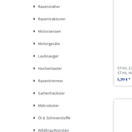
Rasenmäher
Rasentraktoren
Motorsensen
Motorgeräte
Laubsauger
STIHL Z
Hochentaster
STIHL M
5,99 € *
Rasentrimmer
Gartenhäcksler
Mähroboter
Öl & Schmierstoffe
Wildkrautbürsten