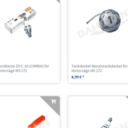
ündkerze ZK C 10 (CMR6H) für
Tankdeckel Benzintankdeckel für
otorsäge MS 172
Motorsäge MS 172
8,99 € *