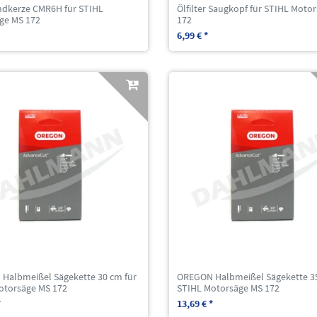
dkerze CMR6H für STIHL
Ölfilter Saugkopf für STIHL Moto
ge MS 172
172
6,99 € *
Halbmeißel Sägekette 30 cm für
OREGON Halbmeißel Sägekette 35
otorsäge MS 172
STIHL Motorsäge MS 172
*
13,69 € *