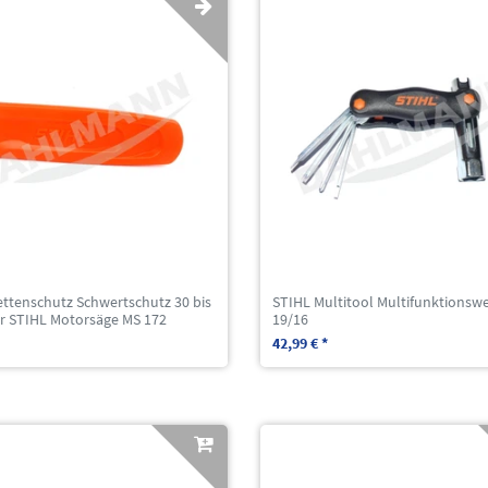
ettenschutz Schwertschutz 30 bis
STIHL Multitool Multifunktionsw
ür STIHL Motorsäge MS 172
19/16
42,99 € *