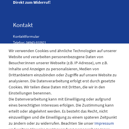
Direkt zum Widerruf!
Kontakt
Kontaktformular
Telefon: 04943-910921
Wir verwenden Cookies und ähnliche Technologien auf unserer
Website und verarbeiten personenbezogene Daten von
Besucher:innen unserer Webseite (z.B. IP-Adresse), um z.B.
Laden Öffnungszeiten
Inhalte und Anzeigen zu personalisieren, Medien von
Drittanbietern einzubinden oder Zugriffe auf unsere Website zu
Montag - Freitag
analysieren. Die Datenverarbeitung erfolgt erst durch gesetzte
08:30 - 12:30 und 13.00 - 17.30 Uhr
Cookies. Wir teilen diese Daten mit Dritten, die wir in den
Samstags
Einstellungen benennen.
08:30 bis 12:30 Uhr
Die Datenverarbeitung kann mit Einwilligung oder aufgrund
eines berechtigten Interesses erfolgen. Die Zustimmung kann
erteilt oder abgelehnt werden. Es besteht das Recht, nicht
einzuwilligen und die Einwilligung zu einem späteren Zeitpunkt
zu ändern oder zu widerrufen. Beachten Sie unser
Impressum