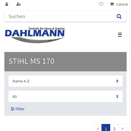
0,00 EUR
☰
STIHL MS 170
Filter
1
2