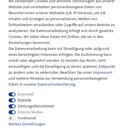
Wir verwenden Cookies und ähnliche Technologien auf unserer
Website und verarbeiten personenbezogene Daten von
Besucher:innen unserer Webseite (z.B. IP-Adresse), um z.B.
Laden Öffnungszeiten
Inhalte und Anzeigen zu personalisieren, Medien von
Drittanbietern einzubinden oder Zugriffe auf unsere Website zu
Montag - Freitag
analysieren. Die Datenverarbeitung erfolgt erst durch gesetzte
08:30 - 12:30 und 13.00 - 17.30 Uhr
Cookies. Wir teilen diese Daten mit Dritten, die wir in den
Samstags
Einstellungen benennen.
08:30 bis 12:30 Uhr
Die Datenverarbeitung kann mit Einwilligung oder aufgrund
eines berechtigten Interesses erfolgen. Die Zustimmung kann
erteilt oder abgelehnt werden. Es besteht das Recht, nicht
einzuwilligen und die Einwilligung zu einem späteren Zeitpunkt
zu ändern oder zu widerrufen. Beachten Sie unser
Impressum
und weitere Hinweise zur Verwendung personenbezogener
Daten in unserer
Daten­schutz­erklärung
.
Essenziell
Statistik
Zahlungsdienstleister
Externe Medien
Impressum
Daten­schutz­erklärung
AGB
Funktional
Weitere Einstellungen