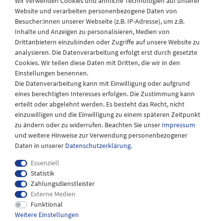
Wir verwenden Cookies und ähnliche Technologien auf unserer
Website und verarbeiten personenbezogene Daten von
Besucher:innen unserer Webseite (z.B. IP-Adresse), um z.B.
Laden Öffnungszeiten
Inhalte und Anzeigen zu personalisieren, Medien von
Drittanbietern einzubinden oder Zugriffe auf unsere Website zu
Montag - Freitag
analysieren. Die Datenverarbeitung erfolgt erst durch gesetzte
08:30 - 12:30 und 13.00 - 17.30 Uhr
Cookies. Wir teilen diese Daten mit Dritten, die wir in den
Samstags
Einstellungen benennen.
08:30 bis 12:30 Uhr
Die Datenverarbeitung kann mit Einwilligung oder aufgrund
eines berechtigten Interesses erfolgen. Die Zustimmung kann
erteilt oder abgelehnt werden. Es besteht das Recht, nicht
einzuwilligen und die Einwilligung zu einem späteren Zeitpunkt
zu ändern oder zu widerrufen. Beachten Sie unser
Impressum
und weitere Hinweise zur Verwendung personenbezogener
Daten in unserer
Daten­schutz­erklärung
.
Essenziell
Statistik
Zahlungsdienstleister
Externe Medien
Impressum
Daten­schutz­erklärung
AGB
Funktional
Weitere Einstellungen