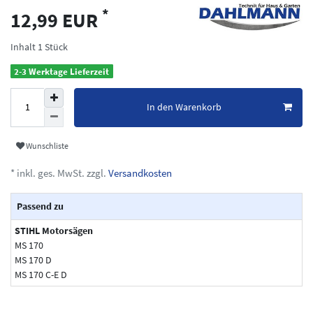
*
12,99 EUR
Inhalt
1
Stück
2-3 Werktage Lieferzeit
In den Warenkorb
Wunschliste
* inkl. ges. MwSt. zzgl.
Versandkosten
Passend zu
STIHL Motorsägen
MS 170
MS 170 D
MS 170 C-E D