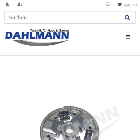
0,00 EUR
☰