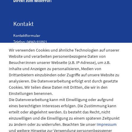
Direkt zum Widerruf!
Kontakt
Kontaktformular
Telefon: 04943-910921
Wir verwenden Cookies und ähnliche Technologien auf unserer
Website und verarbeiten personenbezogene Daten von
Besucher:innen unserer Webseite (z.B. IP-Adresse), um z.B.
Laden Öffnungszeiten
Inhalte und Anzeigen zu personalisieren, Medien von
Drittanbietern einzubinden oder Zugriffe auf unsere Website zu
Montag - Freitag
analysieren. Die Datenverarbeitung erfolgt erst durch gesetzte
08:30 - 12:30 und 13.00 - 17.30 Uhr
Cookies. Wir teilen diese Daten mit Dritten, die wir in den
Samstags
Einstellungen benennen.
08:30 bis 12:30 Uhr
Die Datenverarbeitung kann mit Einwilligung oder aufgrund
eines berechtigten Interesses erfolgen. Die Zustimmung kann
erteilt oder abgelehnt werden. Es besteht das Recht, nicht
einzuwilligen und die Einwilligung zu einem späteren Zeitpunkt
zu ändern oder zu widerrufen. Beachten Sie unser
Impressum
und weitere Hinweise zur Verwendung personenbezogener