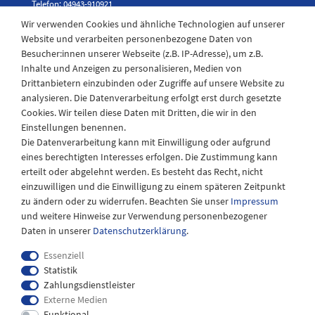
Telefon: 04943-910921
Wir verwenden Cookies und ähnliche Technologien auf unserer
Website und verarbeiten personenbezogene Daten von
Besucher:innen unserer Webseite (z.B. IP-Adresse), um z.B.
Laden Öffnungszeiten
Inhalte und Anzeigen zu personalisieren, Medien von
Drittanbietern einzubinden oder Zugriffe auf unsere Website zu
Montag - Freitag
analysieren. Die Datenverarbeitung erfolgt erst durch gesetzte
08:30 - 12:30 und 13.00 - 17.30 Uhr
Cookies. Wir teilen diese Daten mit Dritten, die wir in den
Samstags
Einstellungen benennen.
08:30 bis 12:30 Uhr
Die Datenverarbeitung kann mit Einwilligung oder aufgrund
eines berechtigten Interesses erfolgen. Die Zustimmung kann
erteilt oder abgelehnt werden. Es besteht das Recht, nicht
einzuwilligen und die Einwilligung zu einem späteren Zeitpunkt
zu ändern oder zu widerrufen. Beachten Sie unser
Impressum
und weitere Hinweise zur Verwendung personenbezogener
Daten in unserer
Daten­schutz­erklärung
.
Essenziell
Statistik
Zahlungsdienstleister
Externe Medien
Impressum
Daten­schutz­erklärung
AGB
Funktional