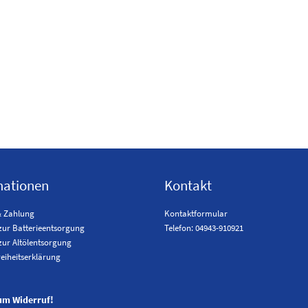
mationen
Kontakt
& Zahlung
Kontaktformular
zur Batterieentsorgung
Telefon: 04943-910921
zur Altölentsorgung
reiheitserklärung
um Widerruf!