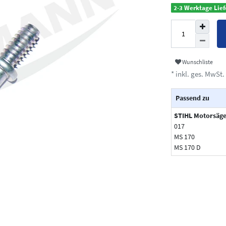
2-3 Werktage Lief
Wunschliste
* inkl. ges. MwSt. 
Passend zu
STIHL Motorsäg
017
MS 170
MS 170 D