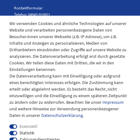
Kontaktformular
Telefon: 04943-910921
Wir verwenden Cookies und ähnliche Technologien auf unserer
Website und verarbeiten personenbezogene Daten von
Besucher:innen unserer Webseite (z.B. IP-Adresse), um z.B.
Laden Öffnungszeiten
Inhalte und Anzeigen zu personalisieren, Medien von
Drittanbietern einzubinden oder Zugriffe auf unsere Website zu
Montag - Freitag
analysieren. Die Datenverarbeitung erfolgt erst durch gesetzte
08:30 - 12:30 und 13.00 - 17.30 Uhr
Cookies. Wir teilen diese Daten mit Dritten, die wir in den
Samstags
Einstellungen benennen.
08:30 bis 12:30 Uhr
Die Datenverarbeitung kann mit Einwilligung oder aufgrund
eines berechtigten Interesses erfolgen. Die Zustimmung kann
erteilt oder abgelehnt werden. Es besteht das Recht, nicht
einzuwilligen und die Einwilligung zu einem späteren Zeitpunkt
zu ändern oder zu widerrufen. Beachten Sie unser
Impressum
und weitere Hinweise zur Verwendung personenbezogener
Daten in unserer
Daten­schutz­erklärung
.
Essenziell
Statistik
Zahlungsdienstleister