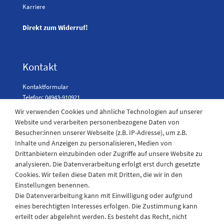
Karriere
Direkt zum Widerruf!
Kontakt
Kontaktformular
Telefon: 04943-910921
Wir verwenden Cookies und ähnliche Technologien auf unserer
Website und verarbeiten personenbezogene Daten von
Besucher:innen unserer Webseite (z.B. IP-Adresse), um z.B.
Laden Öffnungszeiten
Inhalte und Anzeigen zu personalisieren, Medien von
Drittanbietern einzubinden oder Zugriffe auf unsere Website zu
Montag - Freitag
analysieren. Die Datenverarbeitung erfolgt erst durch gesetzte
08:30 - 12:30 und 13.00 - 17.30 Uhr
Cookies. Wir teilen diese Daten mit Dritten, die wir in den
Samstags
Einstellungen benennen.
08:30 bis 12:30 Uhr
Die Datenverarbeitung kann mit Einwilligung oder aufgrund
eines berechtigten Interesses erfolgen. Die Zustimmung kann
erteilt oder abgelehnt werden. Es besteht das Recht, nicht