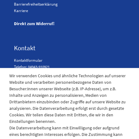
Barrierefreiheitserklärung
Karriere
Direkt zum Widerruf!
Kontakt
Kontaktformular
Telefon: 04943-910921
Wir verwenden Cookies und ähnliche Technologien auf unserer
Website und verarbeiten personenbezogene Daten von
Besucher:innen unserer Webseite (z.B. IP-Adresse), um z.B.
Laden Öffnungszeiten
Inhalte und Anzeigen zu personalisieren, Medien von
Drittanbietern einzubinden oder Zugriffe auf unsere Website zu
Montag - Freitag
analysieren. Die Datenverarbeitung erfolgt erst durch gesetzte
08:30 - 12:30 und 13.00 - 17.30 Uhr
Cookies. Wir teilen diese Daten mit Dritten, die wir in den
Samstags
Einstellungen benennen.
08:30 bis 12:30 Uhr
Die Datenverarbeitung kann mit Einwilligung oder aufgrund
eines berechtigten Interesses erfolgen. Die Zustimmung kann