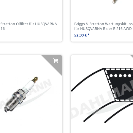
 Stratton Ölfilter für HUSQVARNA
Briggs & Stratton Wartungskit In
216
für HUSQVARNA Rider R 216 AWD
*
52,99 € *