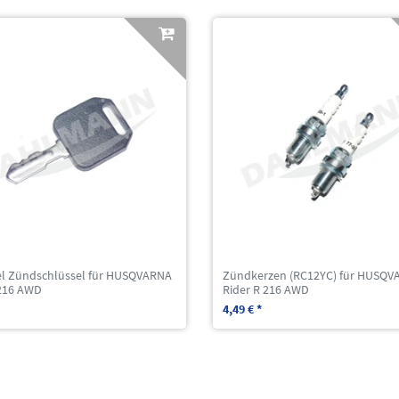
el Zündschlüssel für HUSQVARNA
Zündkerzen (RC12YC) für HUSQV
 216 AWD
Rider R 216 AWD
4,49 € *