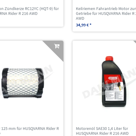
n Zündkerze RC12YC (HQT-9) für
Keilriemen Fahrantrieb Motor z
NA Rider R 216 AWD
Getriebe für HUSQVARNA Rider R
AWD
34,99 € *
ter 125 mm für HUSQVARNA Rider R
Motorenöl SAE30 1,4 Liter für
D
HUSQVARNA Rider R 216 AWD