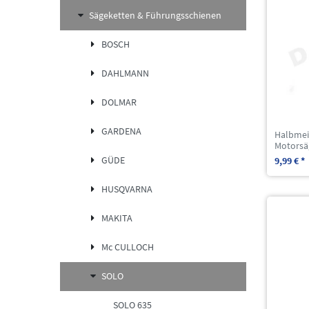
Sägeketten & Führungsschienen
BOSCH
DAHLMANN
DOLMAR
GARDENA
Halbmei
Motorsä
GÜDE
9,99 € *
HUSQVARNA
MAKITA
Mc CULLOCH
SOLO
SOLO 635