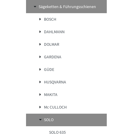
Sägeketten & Führungsschienen
BOSCH
DAHLMANN
DOLMAR
GARDENA
GÜDE
HUSQVARNA
MAKITA
Mc CULLOCH
SOLO
SOLO 635