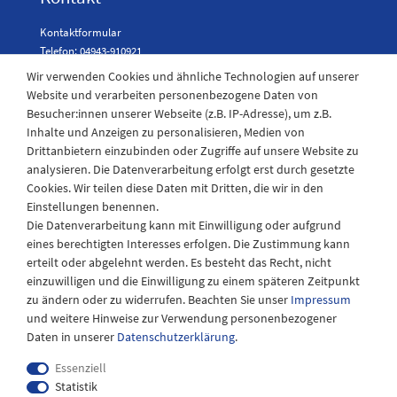
Kontaktformular
Telefon: 04943-910921
Wir verwenden Cookies und ähnliche Technologien auf unserer
Website und verarbeiten personenbezogene Daten von
Besucher:innen unserer Webseite (z.B. IP-Adresse), um z.B.
Laden Öffnungszeiten
Inhalte und Anzeigen zu personalisieren, Medien von
Drittanbietern einzubinden oder Zugriffe auf unsere Website zu
Montag - Freitag
analysieren. Die Datenverarbeitung erfolgt erst durch gesetzte
08:30 - 12:30 und 13.00 - 17.30 Uhr
Cookies. Wir teilen diese Daten mit Dritten, die wir in den
Samstags
Einstellungen benennen.
08:30 bis 12:30 Uhr
Die Datenverarbeitung kann mit Einwilligung oder aufgrund
eines berechtigten Interesses erfolgen. Die Zustimmung kann
erteilt oder abgelehnt werden. Es besteht das Recht, nicht
einzuwilligen und die Einwilligung zu einem späteren Zeitpunkt
zu ändern oder zu widerrufen. Beachten Sie unser
Impressum
und weitere Hinweise zur Verwendung personenbezogener
Daten in unserer
Daten­schutz­erklärung
.
Essenziell
Statistik