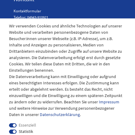
Kontaktformular
Telefon: 04943-910921
Wir verwenden Cookies und ähnliche Technologien auf unserer
Website und verarbeiten personenbezogene Daten von
Besucher:innen unserer Webseite (z.B. IP-Adresse), um z.B.
Laden Öffnungszeiten
Inhalte und Anzeigen zu personalisieren, Medien von
Drittanbietern einzubinden oder Zugriffe auf unsere Website zu
Montag - Freitag
analysieren. Die Datenverarbeitung erfolgt erst durch gesetzte
08:30 - 12:30 und 13.00 - 17.30 Uhr
Cookies. Wir teilen diese Daten mit Dritten, die wir in den
Samstags
Einstellungen benennen.
08:30 bis 12:30 Uhr
Die Datenverarbeitung kann mit Einwilligung oder aufgrund
eines berechtigten Interesses erfolgen. Die Zustimmung kann
erteilt oder abgelehnt werden. Es besteht das Recht, nicht
einzuwilligen und die Einwilligung zu einem späteren Zeitpunkt
zu ändern oder zu widerrufen. Beachten Sie unser
Impressum
und weitere Hinweise zur Verwendung personenbezogener
Daten in unserer
Daten­schutz­erklärung
.
Essenziell
Statistik