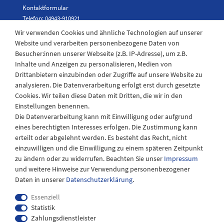
Kontaktformular
Telefon: 04943-910921
Wir verwenden Cookies und ähnliche Technologien auf unserer
Website und verarbeiten personenbezogene Daten von
Besucher:innen unserer Webseite (z.B. IP-Adresse), um z.B.
Laden Öffnungszeiten
Inhalte und Anzeigen zu personalisieren, Medien von
Drittanbietern einzubinden oder Zugriffe auf unsere Website zu
Montag - Freitag
analysieren. Die Datenverarbeitung erfolgt erst durch gesetzte
08:30 - 12:30 und 13.00 - 17.30 Uhr
Cookies. Wir teilen diese Daten mit Dritten, die wir in den
Samstags
Einstellungen benennen.
08:30 bis 12:30 Uhr
Die Datenverarbeitung kann mit Einwilligung oder aufgrund
eines berechtigten Interesses erfolgen. Die Zustimmung kann
erteilt oder abgelehnt werden. Es besteht das Recht, nicht
einzuwilligen und die Einwilligung zu einem späteren Zeitpunkt
zu ändern oder zu widerrufen. Beachten Sie unser
Impressum
und weitere Hinweise zur Verwendung personenbezogener
Daten in unserer
Daten­schutz­erklärung
.
Essenziell
Statistik
Zahlungsdienstleister