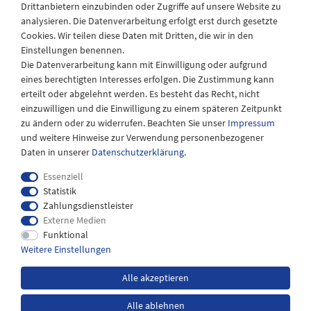
Drittanbietern einzubinden oder Zugriffe auf unsere Website zu
Montag - Freitag
analysieren. Die Datenverarbeitung erfolgt erst durch gesetzte
08:30 - 12:30 und 13.00 - 17.30 Uhr
Cookies. Wir teilen diese Daten mit Dritten, die wir in den
Samstags
Einstellungen benennen.
08:30 bis 12:30 Uhr
Die Datenverarbeitung kann mit Einwilligung oder aufgrund
eines berechtigten Interesses erfolgen. Die Zustimmung kann
erteilt oder abgelehnt werden. Es besteht das Recht, nicht
einzuwilligen und die Einwilligung zu einem späteren Zeitpunkt
zu ändern oder zu widerrufen. Beachten Sie unser
Impressum
und weitere Hinweise zur Verwendung personenbezogener
Daten in unserer
Daten­schutz­erklärung
.
Essenziell
Statistik
Zahlungsdienstleister
Externe Medien
Impressum
Daten­schutz­erklärung
AGB
Funktional
Weitere Einstellungen
Widerrufs­recht
Kontakt
Alle akzeptieren
Alle ablehnen