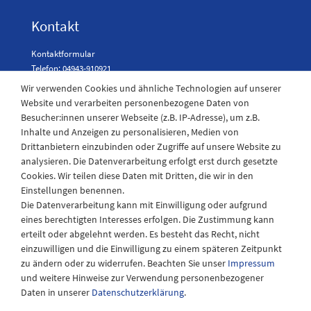
Kontakt
Kontaktformular
Telefon: 04943-910921
Wir verwenden Cookies und ähnliche Technologien auf unserer
Website und verarbeiten personenbezogene Daten von
Besucher:innen unserer Webseite (z.B. IP-Adresse), um z.B.
Laden Öffnungszeiten
Inhalte und Anzeigen zu personalisieren, Medien von
Drittanbietern einzubinden oder Zugriffe auf unsere Website zu
Montag - Freitag
analysieren. Die Datenverarbeitung erfolgt erst durch gesetzte
08:30 - 12:30 und 13.00 - 17.30 Uhr
Cookies. Wir teilen diese Daten mit Dritten, die wir in den
Samstags
Einstellungen benennen.
08:30 bis 12:30 Uhr
Die Datenverarbeitung kann mit Einwilligung oder aufgrund
eines berechtigten Interesses erfolgen. Die Zustimmung kann
erteilt oder abgelehnt werden. Es besteht das Recht, nicht
einzuwilligen und die Einwilligung zu einem späteren Zeitpunkt
zu ändern oder zu widerrufen. Beachten Sie unser
Impressum
und weitere Hinweise zur Verwendung personenbezogener
Daten in unserer
Daten­schutz­erklärung
.