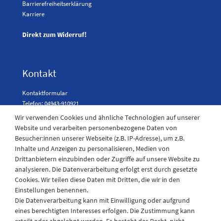
Barrierefreiheitserklärung
Karriere
Direkt zum Widerruf!
Kontakt
Kontaktformular
Telefon: 04943-910921
Wir verwenden Cookies und ähnliche Technologien auf unserer
Website und verarbeiten personenbezogene Daten von
Besucher:innen unserer Webseite (z.B. IP-Adresse), um z.B.
Laden Öffnungszeiten
Inhalte und Anzeigen zu personalisieren, Medien von
Drittanbietern einzubinden oder Zugriffe auf unsere Website zu
Montag - Freitag
analysieren. Die Datenverarbeitung erfolgt erst durch gesetzte
08:30 - 12:30 und 13.00 - 17.30 Uhr
Cookies. Wir teilen diese Daten mit Dritten, die wir in den
Samstags
Einstellungen benennen.
08:30 bis 12:30 Uhr
Die Datenverarbeitung kann mit Einwilligung oder aufgrund
eines berechtigten Interesses erfolgen. Die Zustimmung kann