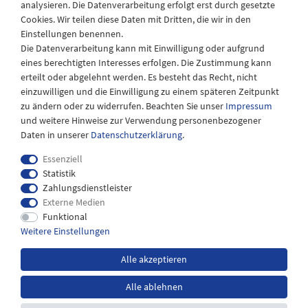
analysieren. Die Datenverarbeitung erfolgt erst durch gesetzte
08:30 - 12:30 und 13.00 - 17.30 Uhr
Cookies. Wir teilen diese Daten mit Dritten, die wir in den
Samstags
Einstellungen benennen.
08:30 bis 12:30 Uhr
Die Datenverarbeitung kann mit Einwilligung oder aufgrund
eines berechtigten Interesses erfolgen. Die Zustimmung kann
erteilt oder abgelehnt werden. Es besteht das Recht, nicht
einzuwilligen und die Einwilligung zu einem späteren Zeitpunkt
zu ändern oder zu widerrufen. Beachten Sie unser
Impressum
und weitere Hinweise zur Verwendung personenbezogener
Daten in unserer
Daten­schutz­erklärung
.
Essenziell
Statistik
Zahlungsdienstleister
Externe Medien
Impressum
Daten­schutz­erklärung
AGB
Funktional
Weitere Einstellungen
Widerrufs­recht
Kontakt
Alle akzeptieren
Alle ablehnen
*inkl. MwSt. zzgl.
Versandkosten