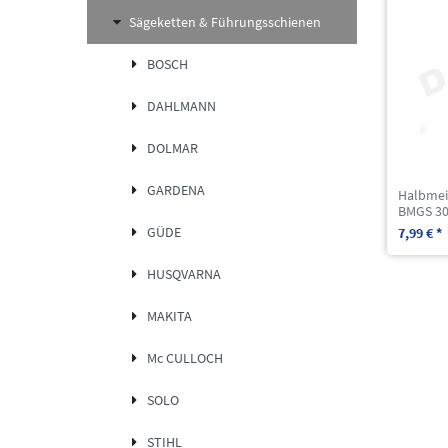
Sägeketten & Führungsschienen
BOSCH
DAHLMANN
DOLMAR
GARDENA
Halbmei
BMGS 30
GÜDE
7,99 € *
HUSQVARNA
MAKITA
Mc CULLOCH
SOLO
STIHL