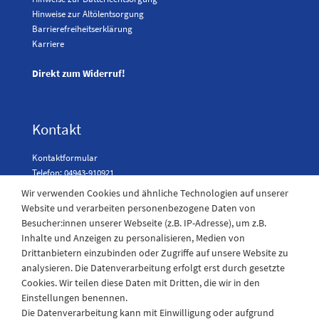
Hinweise zur Altölentsorgung
Barrierefreiheitserklärung
Karriere
Direkt zum Widerruf!
Kontakt
Kontaktformular
Telefon: 04943-910921
Wir verwenden Cookies und ähnliche Technologien auf unserer
Website und verarbeiten personenbezogene Daten von
Besucher:innen unserer Webseite (z.B. IP-Adresse), um z.B.
Laden Öffnungszeiten
Inhalte und Anzeigen zu personalisieren, Medien von
Drittanbietern einzubinden oder Zugriffe auf unsere Website zu
Montag - Freitag
analysieren. Die Datenverarbeitung erfolgt erst durch gesetzte
08:30 - 12:30 und 13.00 - 17.30 Uhr
Cookies. Wir teilen diese Daten mit Dritten, die wir in den
Samstags
Einstellungen benennen.
08:30 bis 12:30 Uhr
Die Datenverarbeitung kann mit Einwilligung oder aufgrund