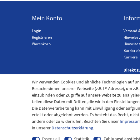
Mein Konto
Infor
Login
Versand 
Registrieren
Hinweise 
Warenkorb
Hinweise 
Barrieref
Karriere
Direkt z
Wir verwenden Cookies und ähnliche Technologien auf u
Besucher:innen unserer Webseite (z.B. IP-Adresse), um z.B
einzubinden oder Zugriffe auf unsere Website zu analysier
teilen diese Daten mit Dritten, die wir in den Einstellung
Die Datenverarbeitung kann mit Einwilligung oder aufgru
erteilt oder abgelehnt werden. Es besteht das Recht, nich
ändern oder zu widerrufen. Beachten Sie unser
Impressu
Im
in unserer
Daten­schutz­erklärung
.
Essenziell
Statistik
Zahlungsdienstleis