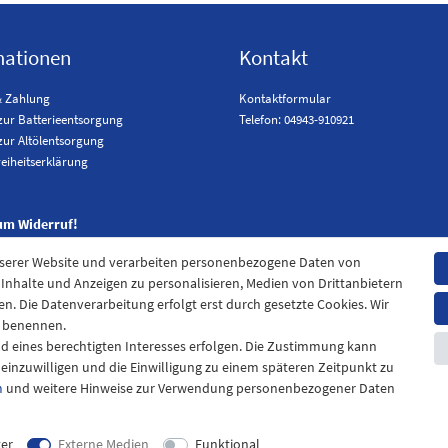
mationen
Kontakt
& Zahlung
Kontaktformular
zur Batterieentsorgung
Telefon: 04943-910921
zur Altölentsorgung
reiheitserklärung
um Widerruf!
nserer Website und verarbeiten personenbezogene Daten von
. Inhalte und Anzeigen zu personalisieren, Medien von Drittanbietern
en. Die Datenverarbeitung erfolgt erst durch gesetzte Cookies. Wir
en benennen.
nd eines berechtigten Interesses erfolgen. Die Zustimmung kann
t einzuwilligen und die Einwilligung zu einem späteren Zeitpunkt zu
m
und weitere Hinweise zur Verwendung personenbezogener Daten
pressum
Daten­schutz­erklärung
AGB
Widerrufs­recht
Kontak
ter
Externe Medien
Funktional