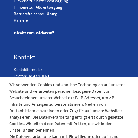
Hinweise zur Batterieentsorgung
Hinweise zur Altölentsorgung
Barrierefreiheitserklärung
Karriere
Direkt zum Widerruf!
Kontakt
Kontaktformular
Telefon: 04943-910921
Wir verwenden Cookies und ähnliche Technologien auf unserer
Website und verarbeiten personenbezogene Daten von
Besucher:innen unserer Webseite (z.B. IP-Adresse), um z.B.
Laden Öffnungszeiten
Inhalte und Anzeigen zu personalisieren, Medien von
Drittanbietern einzubinden oder Zugriffe auf unsere Website zu
Montag - Freitag
analysieren. Die Datenverarbeitung erfolgt erst durch gesetzte
08:30 - 12:30 und 13.00 - 17.30 Uhr
Cookies. Wir teilen diese Daten mit Dritten, die wir in den
Samstags
Einstellungen benennen.
08:30 bis 12:30 Uhr
Die Datenverarbeitung kann mit Einwilligung oder aufgrund