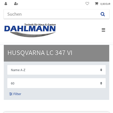
0,00 EUR
☰
HUSQVARNA LC 347 VI
Filter