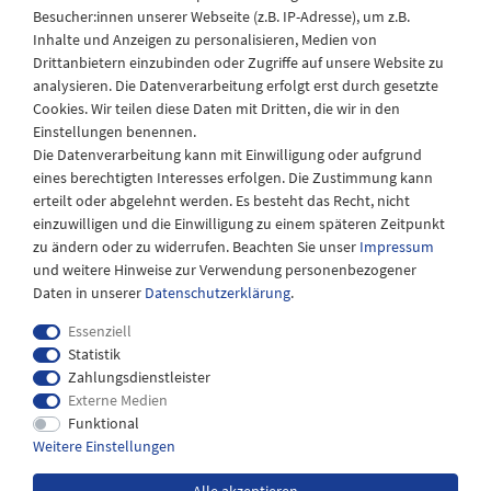
Besucher:innen unserer Webseite (z.B. IP-Adresse), um z.B.
Laden Öffnungszeiten
Inhalte und Anzeigen zu personalisieren, Medien von
Drittanbietern einzubinden oder Zugriffe auf unsere Website zu
Montag - Freitag
analysieren. Die Datenverarbeitung erfolgt erst durch gesetzte
08:30 - 12:30 und 13.00 - 17.30 Uhr
Cookies. Wir teilen diese Daten mit Dritten, die wir in den
Samstags
Einstellungen benennen.
08:30 bis 12:30 Uhr
Die Datenverarbeitung kann mit Einwilligung oder aufgrund
eines berechtigten Interesses erfolgen. Die Zustimmung kann
erteilt oder abgelehnt werden. Es besteht das Recht, nicht
einzuwilligen und die Einwilligung zu einem späteren Zeitpunkt
zu ändern oder zu widerrufen. Beachten Sie unser
Impressum
und weitere Hinweise zur Verwendung personenbezogener
Daten in unserer
Daten­schutz­erklärung
.
Essenziell
Statistik
Zahlungsdienstleister
Externe Medien
Impressum
Daten­schutz­erklärung
AGB
Funktional
Weitere Einstellungen
Widerrufs­recht
Kontakt