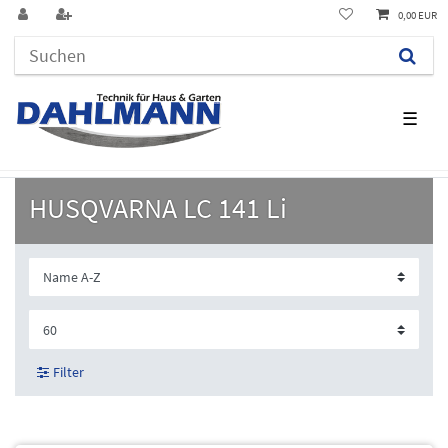
0,00 EUR
☰
HUSQVARNA LC 141 Li
Filter