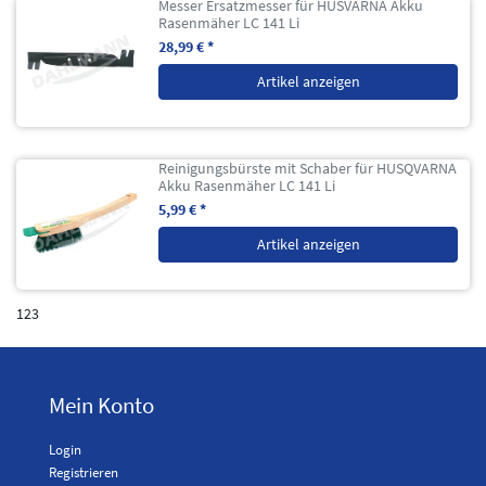
Messer Ersatzmesser für HUSVARNA Akku
Rasenmäher LC 141 Li
28,99 € *
Artikel anzeigen
Reinigungsbürste mit Schaber für HUSQVARNA
Akku Rasenmäher LC 141 Li
5,99 € *
Artikel anzeigen
123
Mein Konto
Login
Registrieren