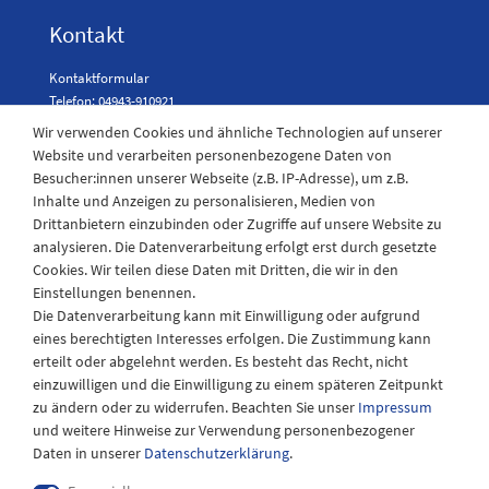
Kontakt
Kontaktformular
Telefon: 04943-910921
Wir verwenden Cookies und ähnliche Technologien auf unserer
Website und verarbeiten personenbezogene Daten von
Besucher:innen unserer Webseite (z.B. IP-Adresse), um z.B.
Laden Öffnungszeiten
Inhalte und Anzeigen zu personalisieren, Medien von
Drittanbietern einzubinden oder Zugriffe auf unsere Website zu
Montag - Freitag
analysieren. Die Datenverarbeitung erfolgt erst durch gesetzte
08:30 - 12:30 und 13.00 - 17.30 Uhr
Cookies. Wir teilen diese Daten mit Dritten, die wir in den
Samstags
Einstellungen benennen.
08:30 bis 12:30 Uhr
Die Datenverarbeitung kann mit Einwilligung oder aufgrund
eines berechtigten Interesses erfolgen. Die Zustimmung kann
erteilt oder abgelehnt werden. Es besteht das Recht, nicht
einzuwilligen und die Einwilligung zu einem späteren Zeitpunkt
zu ändern oder zu widerrufen. Beachten Sie unser
Impressum
und weitere Hinweise zur Verwendung personenbezogener
Daten in unserer
Daten­schutz­erklärung
.