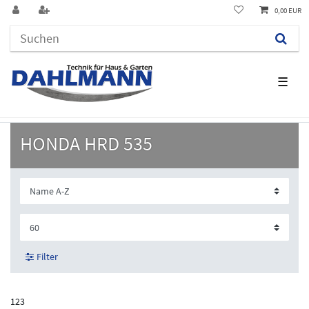
0,00 EUR
☰
HONDA HRD 535
Filter
123