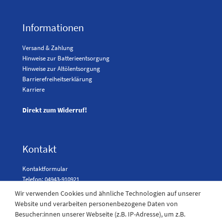
Informationen
Versand & Zahlung
Hinweise zur Batterieentsorgung
Hinweise zur Altölentsorgung
Barrierefreiheitserklärung
Karriere
Direkt zum Widerruf!
Kontakt
Kontaktformular
Telefon: 04943-910921
Wir verwenden Cookies und ähnliche Technologien auf unserer
Website und verarbeiten personenbezogene Daten von
Besucher:innen unserer Webseite (z.B. IP-Adresse), um z.B.
Laden Öffnungszeiten