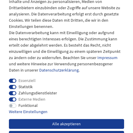
Inhalte und Anzeigen zu personalisieren, Medien von
Drittanbietern einzubinden oder Zugriffe auf unsere Website zu
Montag - Freitag
analysieren. Die Datenverarbeitung erfolgt erst durch gesetzte
08:30 - 12:30 und 13.00 - 17.30 Uhr
Cookies. Wir teilen diese Daten mit Dritten, die wir in den
Samstags
Einstellungen benennen.
08:30 bis 12:30 Uhr
Die Datenverarbeitung kann mit Einwilligung oder aufgrund
eines berechtigten Interesses erfolgen. Die Zustimmung kann
erteilt oder abgelehnt werden. Es besteht das Recht, nicht
einzuwilligen und die Einwilligung zu einem späteren Zeitpunkt
zu ändern oder zu widerrufen. Beachten Sie unser
Impressum
und weitere Hinweise zur Verwendung personenbezogener
Daten in unserer
Daten­schutz­erklärung
.
Essenziell
Statistik
Zahlungsdienstleister
Externe Medien
Impressum
Daten­schutz­erklärung
AGB
Funktional
Weitere Einstellungen
Widerrufs­recht
Kontakt
Alle akzeptieren