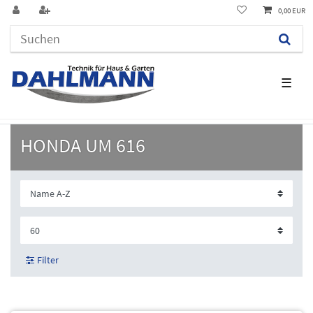
0,00 EUR
☰
HONDA UM 616
Filter