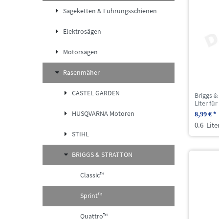
Sägeketten & Führungsschienen
Elektrosägen
Motorsägen
Rasenmäher
CASTEL GARDEN
Briggs &
Liter fü
HUSQVARNA Motoren
8,99 € *
0.6
Lite
STIHL
BRIGGS & STRATTON
Classic™
Sprint™
Quattro™