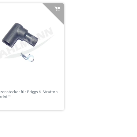
enstecker für Briggs & Stratton
print™