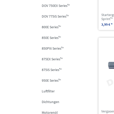
DOV 750EX Series™
Starterg
DOV 775iS Series™
Sprint™
3,99 € *
800E Series™
850E Series™
850PXi Series™
875EX Series™
875iS Series™
950E Series™
Luftfilter
Dichtungen
Vergaser
Motorenöl