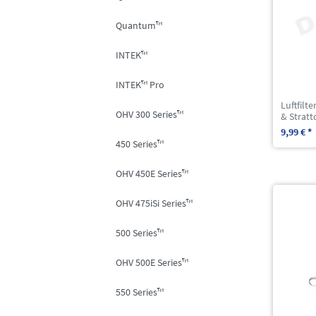
Quantum™
INTEK™
INTEK™ Pro
Luftfilt
OHV 300 Series™
& Stratt
9,99 € *
450 Series™
OHV 450E Series™
OHV 475iSi Series™
500 Series™
OHV 500E Series™
550 Series™