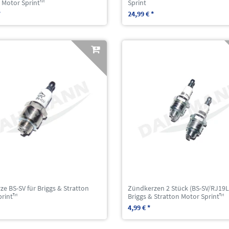
n Motor Sprint™
Sprint
*
24,99 € *
e BS-SV für Briggs & Stratton
Zündkerzen 2 Stück (BS-SV/RJ19L
print™
Briggs & Stratton Motor Sprint™
4,99 € *