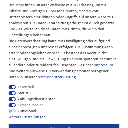
Besucher:innen unserer Webseite (z.B. IP-Adresse), um z.B.
Laden Öffnungszeiten
Inhalte und Anzeigen zu personalisieren, Medien von
Drittanbietern einzubinden oder Zugriffe auf unsere Website zu
Montag - Freitag
analysieren. Die Datenverarbeitung erfolgt erst durch gesetzte
08:30 - 12:30 und 13.00 - 17.30 Uhr
Cookies. Wir teilen diese Daten mit Dritten, die wir in den
Samstags
Einstellungen benennen.
08:30 bis 12:30 Uhr
Die Datenverarbeitung kann mit Einwilligung oder aufgrund
eines berechtigten Interesses erfolgen. Die Zustimmung kann
erteilt oder abgelehnt werden. Es besteht das Recht, nicht
einzuwilligen und die Einwilligung zu einem späteren Zeitpunkt
zu ändern oder zu widerrufen. Beachten Sie unser
Impressum
und weitere Hinweise zur Verwendung personenbezogener
Daten in unserer
Daten­schutz­erklärung
.
Essenziell
Statistik
Zahlungsdienstleister
Externe Medien
Impressum
Daten­schutz­erklärung
AGB
Funktional
Weitere Einstellungen
Widerrufs­recht
Kontakt