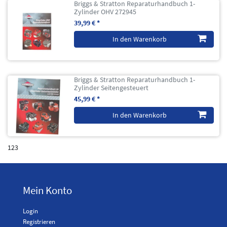
Briggs & Stratton Reparaturhandbuch 1-
Zylinder OHV 272945
39,99 € *
In den Warenkorb
Briggs & Stratton Reparaturhandbuch 1-
Zylinder Seitengesteuert
45,99 € *
In den Warenkorb
123
Mein Konto
Login
Registrieren