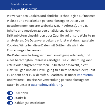
Kontaktformular
Telefon: 04943-910921
Wir verwenden Cookies und ähnliche Technologien auf unserer
Website und verarbeiten personenbezogene Daten von
Besucher:innen unserer Webseite (z.B. IP-Adresse), um z.B.
Laden Öffnungszeiten
Inhalte und Anzeigen zu personalisieren, Medien von
Drittanbietern einzubinden oder Zugriffe auf unsere Website zu
Montag - Freitag
analysieren. Die Datenverarbeitung erfolgt erst durch gesetzte
08:30 - 12:30 und 13.00 - 17.30 Uhr
Cookies. Wir teilen diese Daten mit Dritten, die wir in den
Samstags
Einstellungen benennen.
08:30 bis 12:30 Uhr
Die Datenverarbeitung kann mit Einwilligung oder aufgrund
eines berechtigten Interesses erfolgen. Die Zustimmung kann
erteilt oder abgelehnt werden. Es besteht das Recht, nicht
einzuwilligen und die Einwilligung zu einem späteren Zeitpunkt
zu ändern oder zu widerrufen. Beachten Sie unser
Impressum
und weitere Hinweise zur Verwendung personenbezogener
Daten in unserer
Daten­schutz­erklärung
.
Essenziell
Statistik
Zahlungsdienstleister