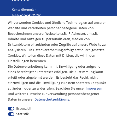
Kontaktformular
Telefon: 04943-910921
Wir verwenden Cookies und ähnliche Technologien auf unserer
Website und verarbeiten personenbezogene Daten von
Besucher:innen unserer Webseite (z.B. IP-Adresse), um z.B.
Laden Öffnungszeiten
Inhalte und Anzeigen zu personalisieren, Medien von
Drittanbietern einzubinden oder Zugriffe auf unsere Website zu
Montag - Freitag
analysieren. Die Datenverarbeitung erfolgt erst durch gesetzte
08:30 - 12:30 und 13.00 - 17.30 Uhr
Cookies. Wir teilen diese Daten mit Dritten, die wir in den
Samstags
Einstellungen benennen.
08:30 bis 12:30 Uhr
Die Datenverarbeitung kann mit Einwilligung oder aufgrund
eines berechtigten Interesses erfolgen. Die Zustimmung kann
erteilt oder abgelehnt werden. Es besteht das Recht, nicht
einzuwilligen und die Einwilligung zu einem späteren Zeitpunkt
zu ändern oder zu widerrufen. Beachten Sie unser
Impressum
und weitere Hinweise zur Verwendung personenbezogener
Daten in unserer
Daten­schutz­erklärung
.
Essenziell
Statistik