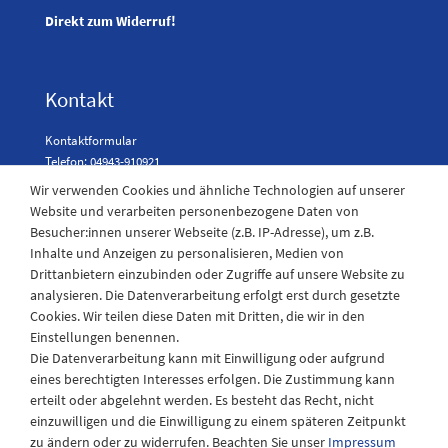
Direkt zum Widerruf!
Kontakt
Kontaktformular
Telefon: 04943-910921
Wir verwenden Cookies und ähnliche Technologien auf unserer
Website und verarbeiten personenbezogene Daten von
Besucher:innen unserer Webseite (z.B. IP-Adresse), um z.B.
Laden Öffnungszeiten
Inhalte und Anzeigen zu personalisieren, Medien von
Drittanbietern einzubinden oder Zugriffe auf unsere Website zu
Montag - Freitag
analysieren. Die Datenverarbeitung erfolgt erst durch gesetzte
08:30 - 12:30 und 13.00 - 17.30 Uhr
Cookies. Wir teilen diese Daten mit Dritten, die wir in den
Samstags
Einstellungen benennen.
08:30 bis 12:30 Uhr
Die Datenverarbeitung kann mit Einwilligung oder aufgrund
eines berechtigten Interesses erfolgen. Die Zustimmung kann
erteilt oder abgelehnt werden. Es besteht das Recht, nicht
einzuwilligen und die Einwilligung zu einem späteren Zeitpunkt
zu ändern oder zu widerrufen. Beachten Sie unser
Impressum