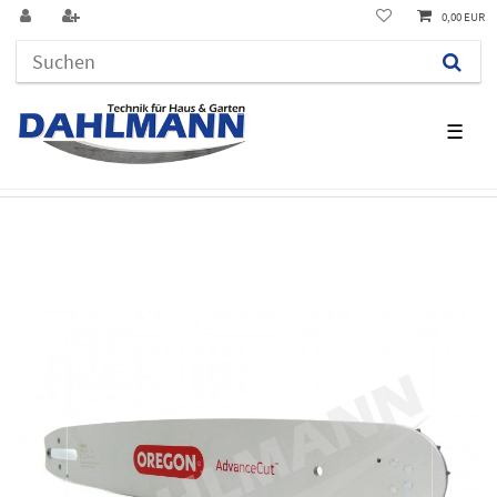
0,00 EUR
☰