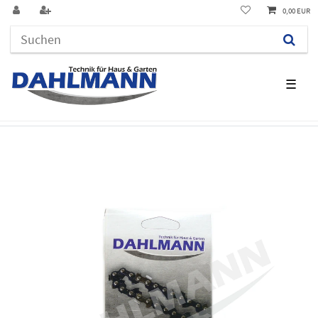
0,00 EUR
☰