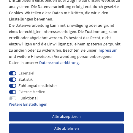
Drittanbietern einzubinden oder Zugriffe auf unsere Website zu
Montag - Freitag
analysieren. Die Datenverarbeitung erfolgt erst durch gesetzte
08:30 - 12:30 und 13.00 - 17.30 Uhr
Cookies. Wir teilen diese Daten mit Dritten, die wir in den
Samstags
Einstellungen benennen.
08:30 bis 12:30 Uhr
Die Datenverarbeitung kann mit Einwilligung oder aufgrund
eines berechtigten Interesses erfolgen. Die Zustimmung kann
erteilt oder abgelehnt werden. Es besteht das Recht, nicht
einzuwilligen und die Einwilligung zu einem späteren Zeitpunkt
zu ändern oder zu widerrufen. Beachten Sie unser
Impressum
und weitere Hinweise zur Verwendung personenbezogener
Daten in unserer
Daten­schutz­erklärung
.
Essenziell
Statistik
Zahlungsdienstleister
Externe Medien
Impressum
Daten­schutz­erklärung
AGB
Funktional
Weitere Einstellungen
Widerrufs­recht
Kontakt
Alle akzeptieren
Alle ablehnen
*inkl. MwSt. zzgl.
Versandkosten