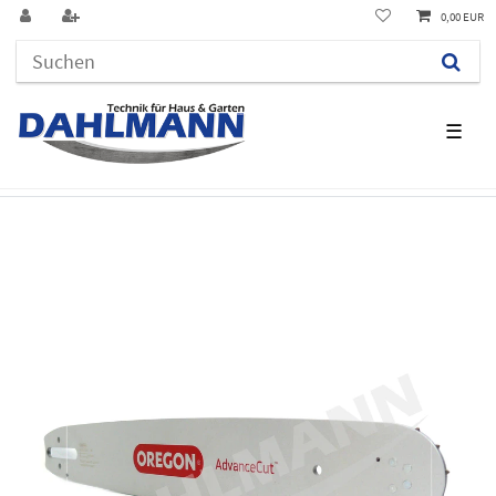
0,00 EUR
☰