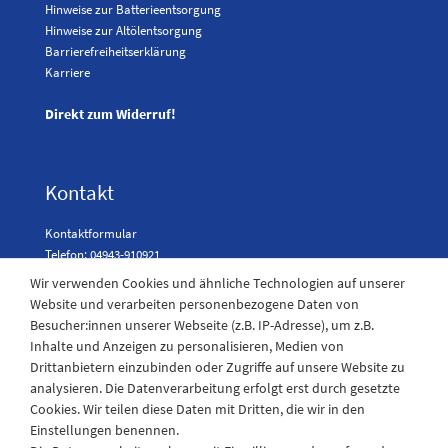
Hinweise zur Batterieentsorgung
Hinweise zur Altölentsorgung
Barrierefreiheitserklärung
Karriere
Direkt zum Widerruf!
Kontakt
Kontaktformular
Telefon: 04943-910921
Wir verwenden Cookies und ähnliche Technologien auf unserer
Website und verarbeiten personenbezogene Daten von
Besucher:innen unserer Webseite (z.B. IP-Adresse), um z.B.
Laden Öffnungszeiten
Inhalte und Anzeigen zu personalisieren, Medien von
Drittanbietern einzubinden oder Zugriffe auf unsere Website zu
Montag - Freitag
analysieren. Die Datenverarbeitung erfolgt erst durch gesetzte
08:30 - 12:30 und 13.00 - 17.30 Uhr
Cookies. Wir teilen diese Daten mit Dritten, die wir in den
Samstags
Einstellungen benennen.
08:30 bis 12:30 Uhr